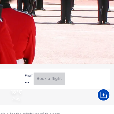
From
Book a flight
18°C
Aug