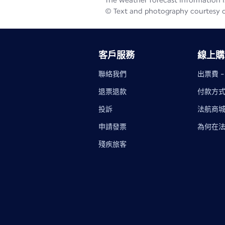
The weather forecast information is
© Text and photography courtesy 
客戶服務
線上購
聯絡我們
出票費 
退票退款
付款方
投訴
法航商
申請發票
為何在
殘疾旅客