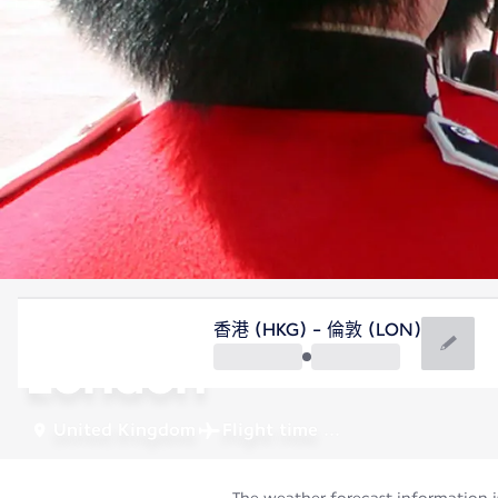
United Kingdom
香港 (HKG) - 倫敦 (LON)
London
United Kingdom
Flight time