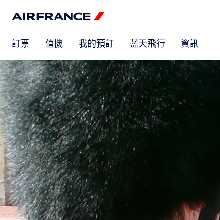
訂票
值機
我的預訂
藍天飛行
資訊