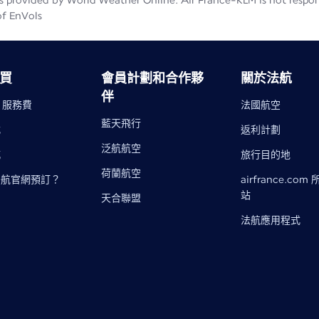
 provided by World Weather Online. Air France-KLM is not responsib
of EnVols
買
會員計劃和合作夥
關於法航
伴
- 服務費
法國航空
藍天飛行
式
返利計劃
泛航航空
城
旅行目的地
荷蘭航空
法航官網預訂？
airfrance.com
站
天合聯盟
法航應用程式