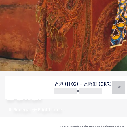
Senegal
香港 (HKG) - 達喀爾 (DKR)
Dakar
Senegal
Flight time