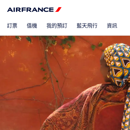
訂票
值機
我的預訂
藍天飛行
資訊