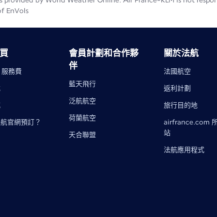
 provided by World Weather Online. Air France-KLM is not responsib
of EnVols
買
會員計劃和合作夥
關於法航
伴
- 服務費
法國航空
藍天飛行
式
返利計劃
泛航航空
城
旅行目的地
荷蘭航空
法航官網預訂？
airfrance.com
站
天合聯盟
法航應用程式