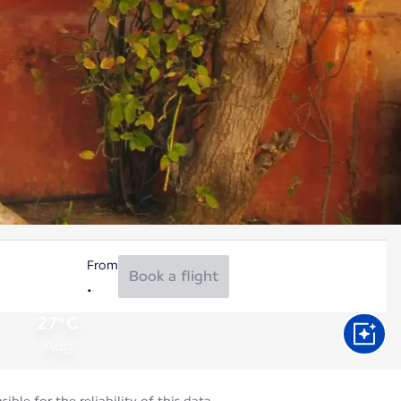
From
Book a flight
27°C
Aug