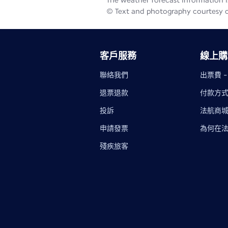
The weather forecast information is
© Text and photography courtesy 
客戶服務
線上購
聯絡我們
出票費 
退票退款
付款方
投訴
法航商
申請發票
為何在
殘疾旅客