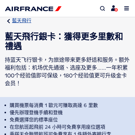
藍天飛行
藍天飛行銀卡：獲得更多里數和
禮遇
持蓝天飞行银卡，为旅途带来更多舒适和服务。额外
福利包括：机场优先通道、选座及更多……一年积累
100个经验值即可保级，180个经验值更可升级金卡
会员！
購買機票每消費 1 歐元可賺取高達 6 里數
優先辦理登機手續和登機
免費選擇您的標準座位
在您航班起飛前 24 小時可免費享用座位選項
乘搭天合聯盟航班可免費享有 1 件額外寄艙行李