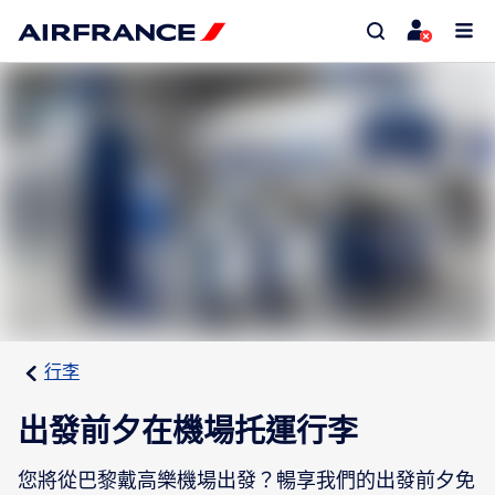
行李
出發前夕在機場托運行李
您將從巴黎戴高樂機場出發？暢享我們的出發前夕免