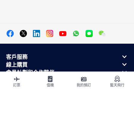
客戶服務
線上購買
會員計劃和合作夥伴
關於法航
訂票
值機
我的預訂
藍天飛行
法航手機應用
出發地
飛往法國
環球飛行