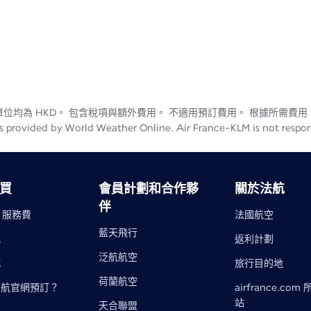
位均為 HKD。 包含稅項與額外費用。 不適用預訂費用。 根據所需費
 provided by World Weather Online. Air France-KLM is not responsib
買
會員計劃和合作夥
關於法航
伴
- 服務費
法國航空
藍天飛行
式
返利計劃
泛航航空
城
旅行目的地
荷蘭航空
法航官網預訂？
airfrance.com
站
天合聯盟