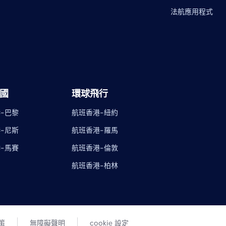
法航應用程式
國
環球飛行
-巴黎
航班香港-紐約
-尼斯
航班香港-羅馬
-馬賽
航班香港-倫敦
航班香港-柏林
策
無障礙聲明
cookie 設定