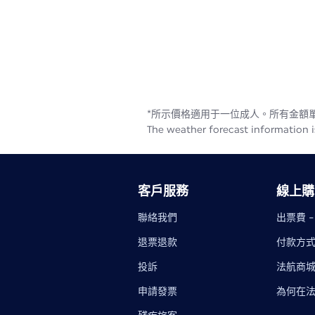
*所示價格適用于一位成人。所有金額單
The weather forecast information is
客戶服務
線上購
聯絡我們
出票費 
退票退款
付款方
投訴
法航商
申請發票
為何在