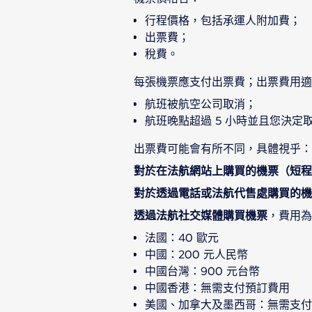
行程價格，包括承運人附加費；
出票費；
稅費。
每張機票應支付出票費；出票費用適
航班被航空公司取消；
航班晚點超過 5 小時並且您決定
出票費可能會有所不同，具體視乎：
對於在法航網站上購買的機票（短程
對於透過電話或法航代售處購買的機
透過法航社交媒體購買機票
，費用為
法國：40 歐元
中國：200 元人民幣
中國台灣：900 元台幣
中國香港：無需支付預訂費用
美國、加拿大及墨西哥：無需支付