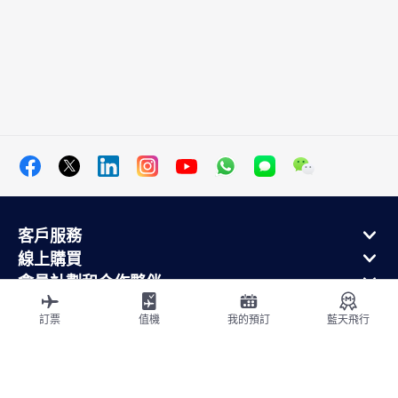
客戶服務
線上購買
會員計劃和合作夥伴
關於法航
訂票
值機
我的預訂
藍天飛行
法航手機應用
出發地
飛往法國
環球飛行