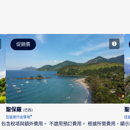
促銷價
聖保羅
聖保羅
聖
(巴西)
*
往返旅行出發地
往
。 包含稅項與額外費用。 不適用預訂費用。 根據所需費用，顯