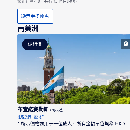
您正在查看9，共有 13 個目的地。
顯示更多優惠
南美洲
促銷價
布宜諾賽勒斯
布宜諾賽勒斯
(阿根廷)
*
往返旅行出發地
* 所示價格適用于一位成人。所有金額單位均為 HKD