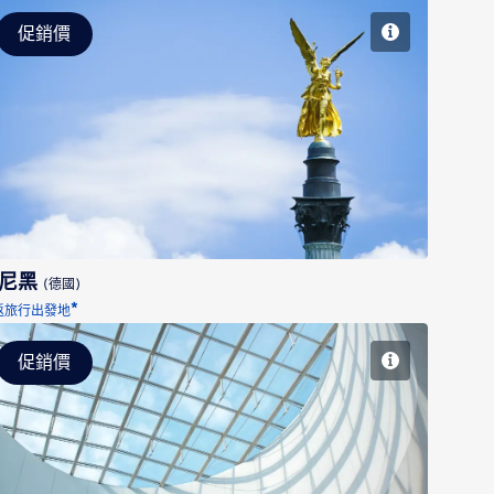
促銷價
慕尼黑
尼黑
(德國)
*
返旅行出發地
促銷價
米蘭