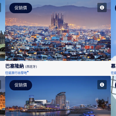
促銷價
巴塞隆納
巴塞隆納
慕
(西班牙)
*
往返旅行出發地
往
促銷價
曼徹斯特