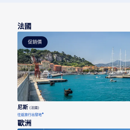
法國
促銷價
尼斯
尼斯
(法國)
*
往返旅行出發地
歐洲