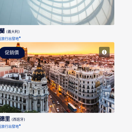
米蘭
(義大利)
*
返旅行出發地
促銷價
馬德里
德里
(西班牙)
*
返旅行出發地