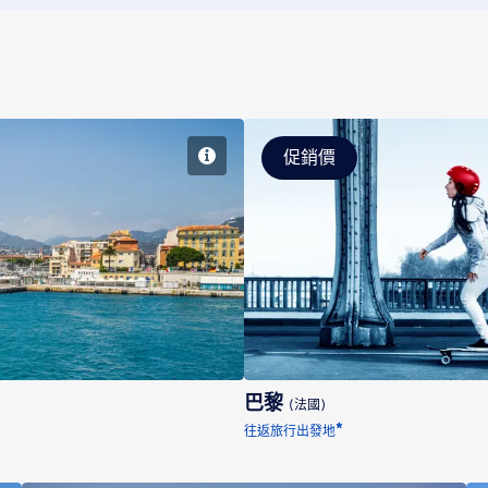
促銷價
巴黎
(法國)
*
往返旅行出發地