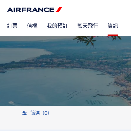
訂票
值機
我的預訂
藍天飛行
資訊
篩選（0）