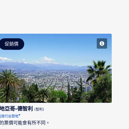
促銷價
聖地亞哥-德智利
地亞哥-德智利
(智利)
*
返旅行出發地
示的票價可能會有所不同。